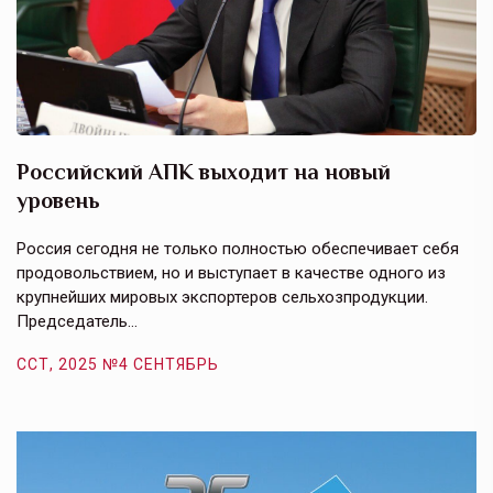
Российский АПК выходит на новый
А
уровень
к
в
е,
Россия сегодня не только полностью обеспечивает себя
Э
продовольствием, но и выступает в качестве одного из
у
крупнейших мировых экспортеров сельхозпродукции.
п
Председатель…
з
ССТ, 2025 №4 СЕНТЯБРЬ
С