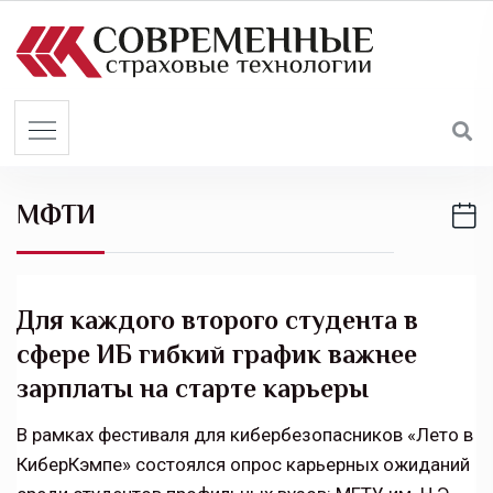
S
k
i
p
t
o
c
МФТИ
o
n
t
e
Для каждого второго студента в
n
сфере ИБ гибкий график важнее
t
зарплаты на старте карьеры
В рамках фестиваля для кибербезопасников «Лето в
КиберКэмпе» состоялся опрос карьерных ожиданий