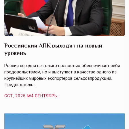
Российский АПК выходит на новый
А
уровень
к
в
е,
Россия сегодня не только полностью обеспечивает себя
Э
продовольствием, но и выступает в качестве одного из
у
крупнейших мировых экспортеров сельхозпродукции.
п
Председатель…
з
ССТ, 2025 №4 СЕНТЯБРЬ
С