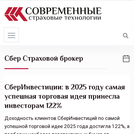
S
k
i
p
t
o
c
Сбер Страховой брокер
o
n
t
e
СберИнвестиции: в 2025 году самая
n
успешная торговая идея принесла
t
инвесторам 122%
Доходность клиентов СберИнвестиций по самой
успешной торговой идее 2025 года достигла 122%, а