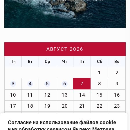
АВГУСТ 2026
Пн
Вт
Ср
Чт
Пт
Сб
Вс
1
2
3
4
5
6
7
8
9
10
11
12
13
14
15
16
17
18
19
20
21
22
23
24
25
26
27
28
29
30
Согласие на использование файлов cookie
31
и их обработку сервисом Яндекс.Метрика.