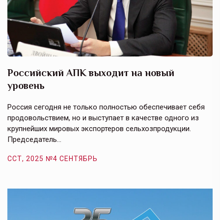
Российский АПК выходит на новый
А
уровень
к
в
е,
Россия сегодня не только полностью обеспечивает себя
Э
продовольствием, но и выступает в качестве одного из
у
крупнейших мировых экспортеров сельхозпродукции.
п
Председатель…
з
ССТ, 2025 №4 СЕНТЯБРЬ
С