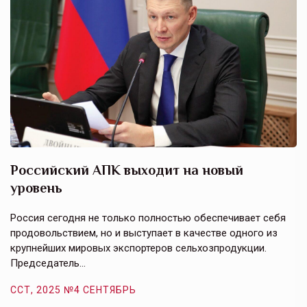
Российский АПК выходит на новый
А
уровень
к
в
е,
Россия сегодня не только полностью обеспечивает себя
Э
продовольствием, но и выступает в качестве одного из
у
крупнейших мировых экспортеров сельхозпродукции.
п
Председатель…
з
ССТ, 2025 №4 СЕНТЯБРЬ
С