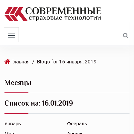
S
k
i
p
t
o
c
o
Главная
/
Blogs for 16 января, 2019
n
t
Месяцы
e
n
t
Список на:
16.01.2019
Январь
Февраль
Март
Апрель