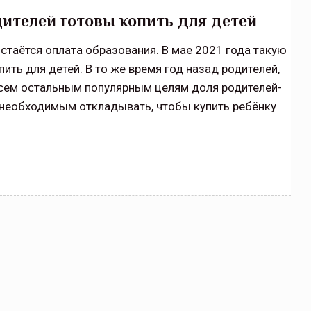
щитой
ОСАГО требует переосмысления
дителей готовы копить для детей
Нормативно-правовое регулирование страхового
стаётся оплата образования. В мае 2021 года такую
рическими
рынка в России является одним из наиболее
ить для детей. В то же время год назад родителей,
 но и зона
прогрессивных в мире, однако в отдельных
сем остальным популярным целям доля родителей-
 исполняющая
областях требует точечной доработки…
необходимым откладывать, чтобы купить ребёнку
ССТ, 2025 №4 СЕНТЯБРЬ