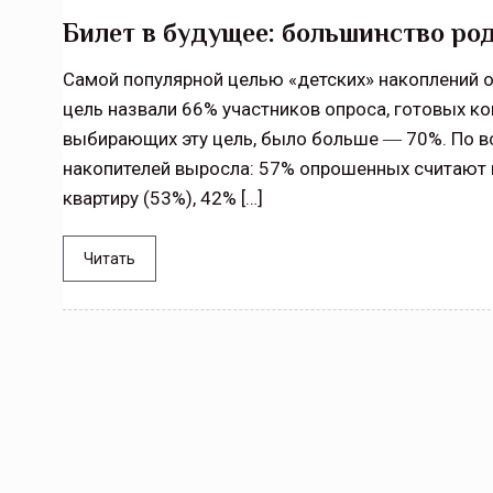
Тамбов — под страховой за
Билет в будущее: большинство ро
Тамбовская область — не только
Самой популярной целью «детских» накоплений о
сельскохозяйственный регион с исто
цель назвали 66% участников опроса, готовых коп
традициями выращивания агрокультур,
выбирающих эту цель, было больше ― 70%. По в
рискованного земледелия. Временно
обязанности…
накопителей выросла: 57% опрошенных считают 
квартиру (53%), 42% […]
ССТ, 2025 №4 СЕНТЯБРЬ
Читать