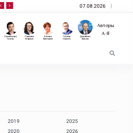
07.08.2026
10 сентября — «Эксперт РА» приглашает на фор
Авторы
А-Я
Улумбекова
Павлова
Конова
Теплов
Дерябкин
Гузель
Марина
Виктория
Никита
Виктор
2019
2025
2020
2026