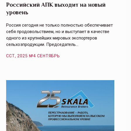
Российский АПК выходит на новый
Агрос
уровень
и кач
Россия сегодня не только полностью обеспечивает
Эффекти
себя продовольствием, но и выступает в качестве
урегули
одного из крупнейших мировых экспортеров
на случ
сельхозпродукции. Председатель…
площаде
ССТ, 2025 №4 СЕНТЯБРЬ
ССТ, 2