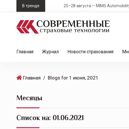
S
В тренде
25–28 августа — MIMS Automobility Санк
k
i
p
t
o
c
Главная
Журнал
Новости страхования
Мн
o
n
t
Главная
/
Blogs for 1 июня, 2021
e
n
t
Месяцы
Список на:
01.06.2021