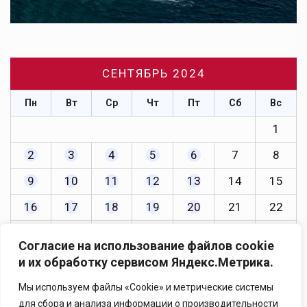
СЕНТЯБРЬ 2024
Пн
Вт
Ср
Чт
Пт
Сб
Вс
1
2
3
4
5
6
7
8
9
10
11
12
13
14
15
16
17
18
19
20
21
22
23
24
25
26
27
28
29
Согласие на использование файлов cookie
30
и их обработку сервисом Яндекс.Метрика.
« Авг
Окт »
Мы используем файлы «Cookie» и метрические системы
для сбора и анализа информации о производительности