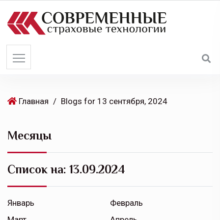
S
k
i
p
t
o
c
o
Главная
/
Blogs for 13 сентября, 2024
n
t
Месяцы
e
n
t
Список на:
13.09.2024
Январь
Февраль
Март
Апрель