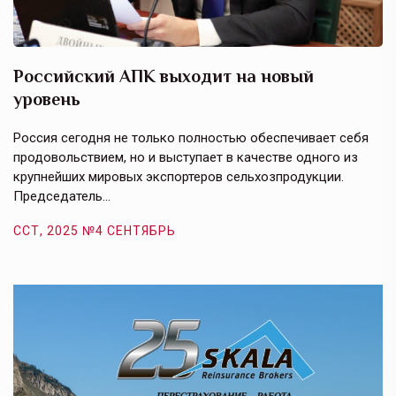
Российский АПК выходит на новый
А
уровень
к
в
е,
Россия сегодня не только полностью обеспечивает себя
Э
продовольствием, но и выступает в качестве одного из
у
крупнейших мировых экспортеров сельхозпродукции.
п
Председатель…
з
ССТ, 2025 №4 СЕНТЯБРЬ
С