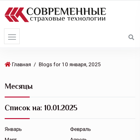
S
k
i
p
t
o
c
o
Главная
/
Blogs for 10 января, 2025
n
t
Месяцы
e
n
t
Список на:
10.01.2025
Январь
Февраль
Март
Апрель