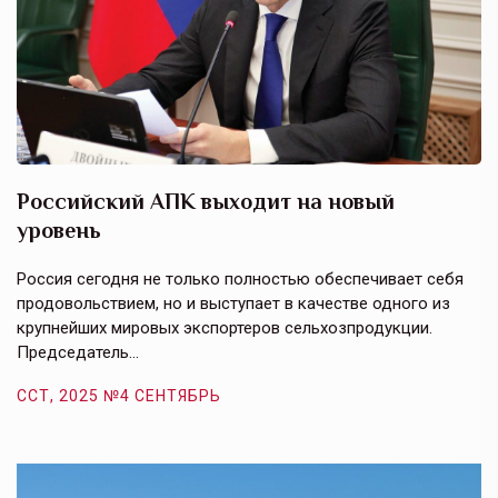
Российский АПК выходит на новый
А
уровень
к
в
е,
Россия сегодня не только полностью обеспечивает себя
Э
продовольствием, но и выступает в качестве одного из
у
крупнейших мировых экспортеров сельхозпродукции.
п
Председатель…
з
ССТ, 2025 №4 СЕНТЯБРЬ
С