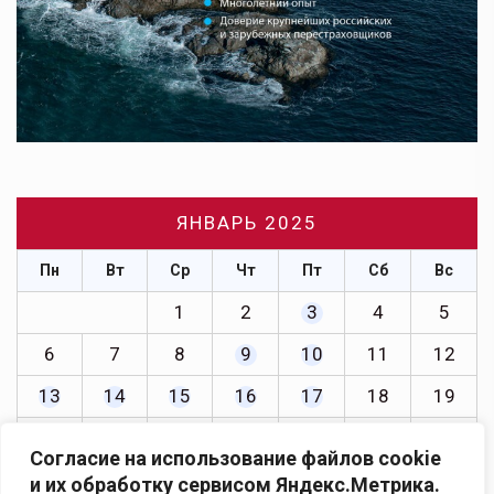
ЯНВАРЬ 2025
Пн
Вт
Ср
Чт
Пт
Сб
Вс
1
2
3
4
5
6
7
8
9
10
11
12
13
14
15
16
17
18
19
20
21
22
23
24
25
26
Согласие на использование файлов cookie
27
28
29
30
31
и их обработку сервисом Яндекс.Метрика.