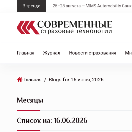
S
В тренде
25–28 августа — MIMS Automobility Санк
k
i
p
t
o
c
Главная
Журнал
Новости страхования
Мн
o
n
t
Главная
/
Blogs for 16 июня, 2026
e
n
t
Месяцы
Список на:
16.06.2026