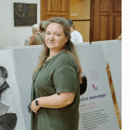
щитой
ОСАГО требует переосмысления
Нормативно-правовое регулирование страхового
рическими
рынка в России является одним из наиболее
 но и зона
прогрессивных в мире, однако в отдельных
 исполняющая
областях требует точечной доработки…
ССТ, 2025 №4 СЕНТЯБРЬ