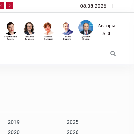
08.08.2026
10 сентября — «Эксперт РА» приглашает на фор
Авторы
А-Я
Улумбекова
Павлова
Конова
Теплов
Дерябкин
Гузель
Марина
Виктория
Никита
Виктор
2019
2025
2020
2026