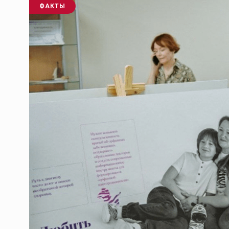
ФАКТЫ
Тамбов — под страховой за
Тамбовская область — не только
сельскохозяйственный регион с исто
традициями выращивания агрокультур,
рискованного земледелия. Временно
обязанности…
ССТ, 2025 №4 СЕНТЯБРЬ