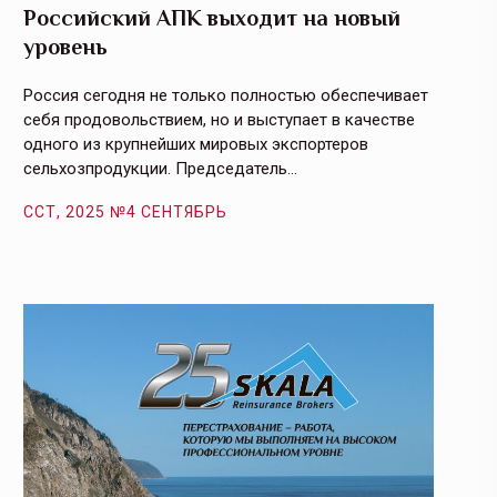
Российский АПК выходит на новый
Агрос
уровень
и кач
Россия сегодня не только полностью обеспечивает
Эффекти
себя продовольствием, но и выступает в качестве
урегули
одного из крупнейших мировых экспортеров
на случ
сельхозпродукции. Председатель…
площаде
ССТ, 2025 №4 СЕНТЯБРЬ
ССТ, 2