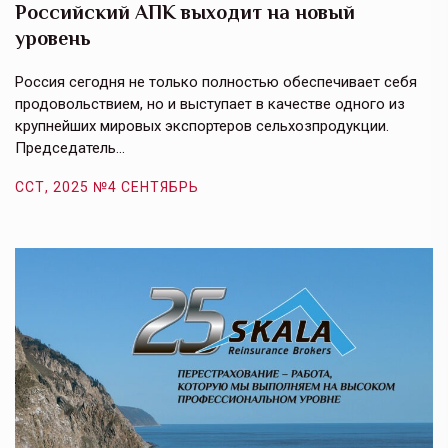
Российский АПК выходит на новый
А
уровень
к
в
е,
Россия сегодня не только полностью обеспечивает себя
Э
продовольствием, но и выступает в качестве одного из
у
крупнейших мировых экспортеров сельхозпродукции.
п
Председатель…
з
ССТ, 2025 №4 СЕНТЯБРЬ
С