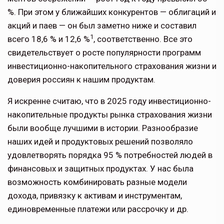
%. При этом у бли­жайших конкурентов — облигаций и
акций и паев — он был заметно ниже и составил
1
всего 18,6 % и 12,6 %
, соот­ветственно. Все это
свидетельствует о росте популярности программ
инве­стиционно-накопительного страхова­ния жизни и
доверия россиян к нашим продуктам.
Я искренне считаю, что в 2025 году инвестиционно-
накопительные про­дукты рынка страхования жизни
были вообще лучшими в истории. Разно­образие
наших идей и продуктовых решений позволяло
удовлетворять порядка 95 % потребностей людей в
финансовых и защитных продуктах. У нас была
возможность комбиниро­вать разные модели
дохода, привязку к активам и инструментам,
единовре­менные платежи или рассрочку и др.