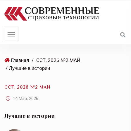
S
k
i
p
t
o
c
o
Главная
/
ССТ, 2026 №2 МАЙ
n
/ Лучшие в истории
t
e
ССТ, 2026 №2 МАЙ
n
t
14 Мая, 2026
Лучшие в истории