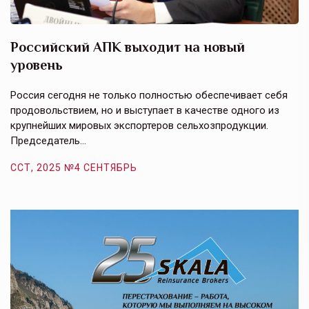
Российский АПК выходит на новый
А
уровень
к
в
е,
Россия сегодня не только полностью обеспечивает себя
Э
продовольствием, но и выступает в качестве одного из
у
крупнейших мировых экспортеров сельхозпродукции.
п
Председатель…
з
ССТ, 2025 №4 СЕНТЯБРЬ
С