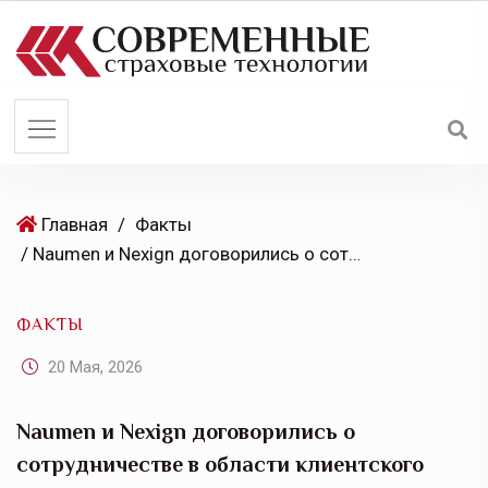
S
k
i
p
t
o
c
o
Главная
/
Факты
n
/ Naumen и Nexign договорились о сотрудничестве в области клиентского сервиса и управления ИТ-процессами
t
e
ФАКТЫ
n
t
20 Мая, 2026
Naumen и Nexign договорились о
сотрудничестве в области клиентского