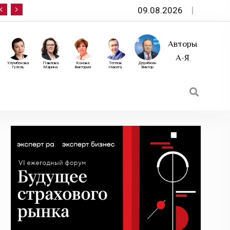
09.08.2026
10 сентября — «Эксперт РА» приглашает на фо
Авторы
А-Я
Улумбекова
Павлова
Конова
Теплов
Дерябкин
Гузель
Марина
Виктория
Никита
Виктор