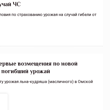
учай ЧС
овия по страхованию урожая на случай гибели от
первые возмещения по новой
а погибший урожай
ту урожая льна-кудряша (масличного) в Омской