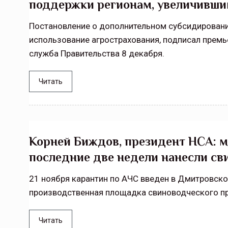
поддержки регионам, увеличивши
Тамбовская область — не только
Постановление о дополнительном субсидировании
сельскохозяйственный регион с исто
использование агрострахования, подписал премь
традициями выращивания агрокультур,
рискованного земледелия. Временно
служба Правительства 8 декабря.
обязанности…
Читать
ССТ, 2025 №4 СЕНТЯБРЬ
Корней Биждов, президент НСА: 
последние две недели нанесли св
21 ноября карантин по АЧС введен в Дмитровско
производственная площадка свиноводческого пр
Читать