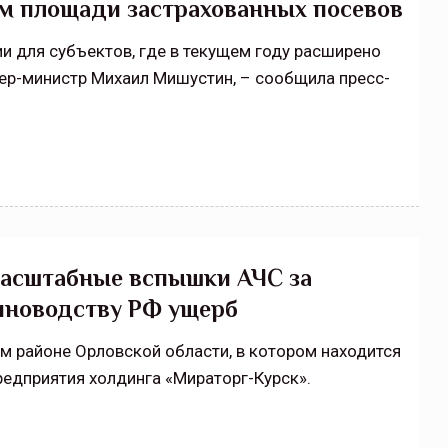
м площади застрахованных посевов
Нормативно-правовое регулирование страхового
 для субъектов, где в текущем году расширено
рическими
рынка в России является одним из наиболее
ер-министр Михаил Мишустин, – сообщила пресс-
 но и зона
прогрессивных в мире, однако в отдельных
 исполняющая
областях требует точечной доработки…
ССТ, 2025 №4 СЕНТЯБРЬ
масштабные вспышки АЧС за
иноводству РФ ущерб
м районе Орловской области, в котором находится
едприятия холдинга «Мираторг-Курск».