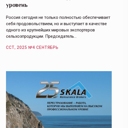
уровень
и кач
Россия сегодня не только полностью обеспечивает
Эффекти
себя продовольствием, но и выступает в качестве
урегули
одного из крупнейших мировых экспортеров
на случ
сельхозпродукции. Председатель…
площаде
ССТ, 2025 №4 СЕНТЯБРЬ
ССТ, 2