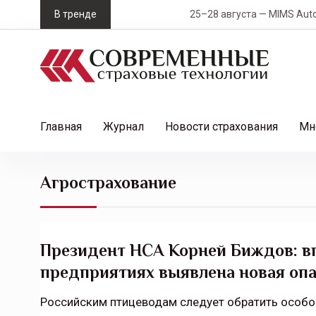
S
В тренде
25–28 августа — MIMS Automobility Са
k
i
p
t
o
c
Главная
Журнал
Новости страхования
Мн
o
n
t
Агрострахование
e
n
t
Президент НСА Корней Биждов: вп
предприятиях выявлена новая опа
Российским птицеводам следует обратить особо