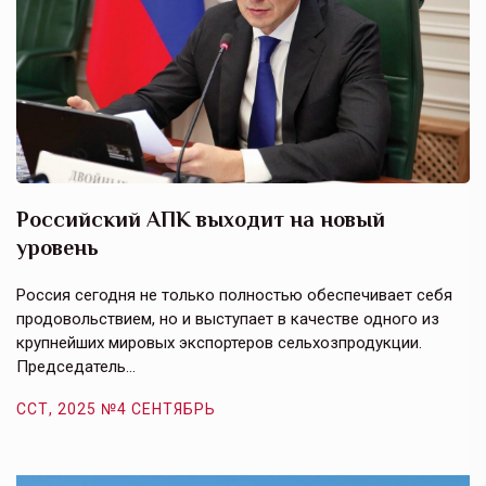
Российский АПК выходит на новый
А
уровень
к
в
е,
Россия сегодня не только полностью обеспечивает себя
Э
продовольствием, но и выступает в качестве одного из
у
крупнейших мировых экспортеров сельхозпродукции.
п
Председатель…
з
ССТ, 2025 №4 СЕНТЯБРЬ
С