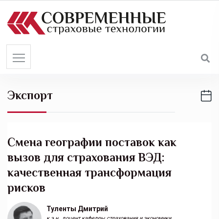
S
k
i
p
t
o
c
Экспорт
o
n
t
e
Смена географии поставок как
n
вызов для страхования ВЭД:
t
качественная трансформация
рисков
Туленты Дмитрий
к.э.н., доцент кафедры страхования и экономики