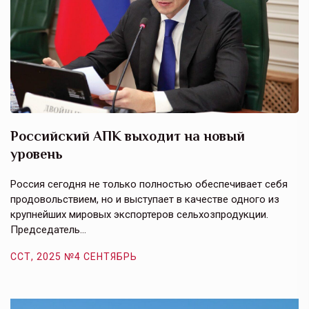
Российский АПК выходит на новый
А
уровень
к
в
е,
Россия сегодня не только полностью обеспечивает себя
Э
продовольствием, но и выступает в качестве одного из
у
крупнейших мировых экспортеров сельхозпродукции.
п
Председатель…
з
ССТ, 2025 №4 СЕНТЯБРЬ
С