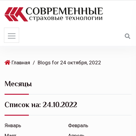
S
k
i
p
t
o
c
o
Главная
/
Blogs for 24 октября, 2022
n
t
Месяцы
e
n
t
Список на:
24.10.2022
Январь
Февраль
Март
Апрель