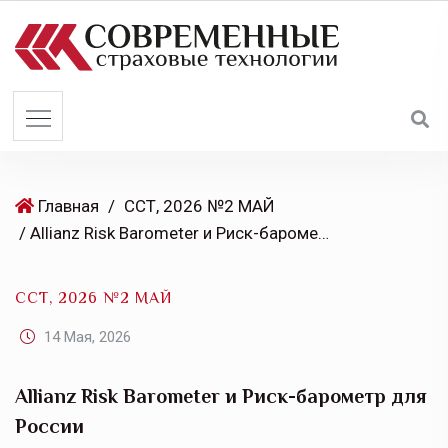
S
k
i
p
t
o
c
o
Главная
/
ССТ, 2026 №2 МАЙ
n
/ Allianz Risk Barometer и Риск-барометр для России
t
e
ССТ, 2026 №2 МАЙ
n
t
14 Мая, 2026
Allianz Risk Barometer и Риск-барометр для
России