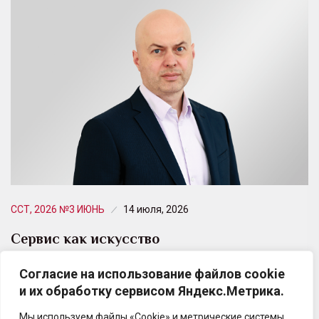
ССТ, 2026 №3 ИЮНЬ
14 июля, 2026
Сервис как искусство
Согласие на использование файлов cookie
Как «Абсолют Страхование» меняет подходы к
и их обработку сервисом Яндекс.Метрика.
урегулированию убытков.
Мы используем файлы «Cookie» и метрические системы