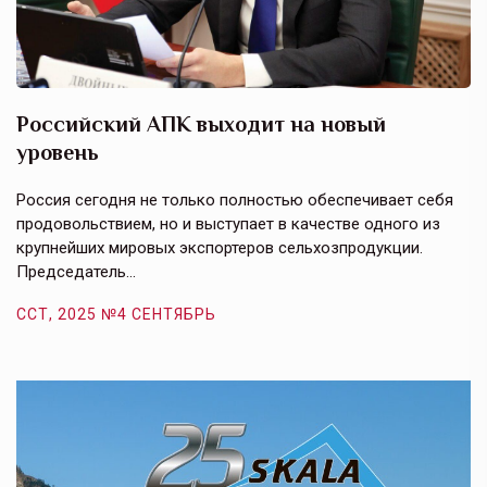
Российский АПК выходит на новый
А
уровень
к
в
е,
Россия сегодня не только полностью обеспечивает себя
Э
продовольствием, но и выступает в качестве одного из
у
крупнейших мировых экспортеров сельхозпродукции.
п
Председатель…
з
ССТ, 2025 №4 СЕНТЯБРЬ
С