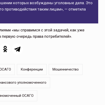
ошении которых возбуждены уголовные дела. Это
о противодействия таким лицам», — отметила
лиями «мы справимся с этой задачей, как уже
щитой
ОСАГО требует переосмысления
в первую очередь права потребителей».
Нормативно-правовое регулирование страхового
рическими
рынка в России является одним из наиболее
 но и зона
прогрессивных в мире, однако в отдельных
 исполняющая
областях требует точечной доработки…
 ОСАГО
Конференции
Мошенничество
ССТ, 2025 №4 СЕНТЯБРЬ
нансового уполномоченного
лномоченный ОСАГО