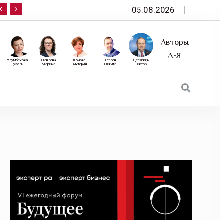
05.08.2026
10 сентября — «Эксперт РА» приглашает на фор
Авторы
А-Я
Улумбекова
Павлова
Конова
Теплов
Дерябкин
Гузель
Марина
Виктория
Никита
Виктор