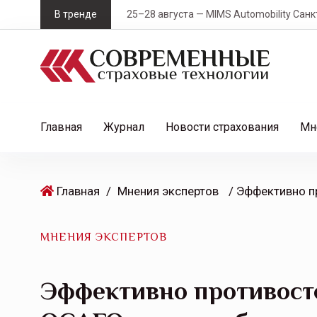
S
В тренде
25–28 августа — MIMS Automobility Санк
k
i
p
t
o
c
Главная
Журнал
Новости страхования
Мн
o
n
t
Главная
/
Мнения экспертов
e
n
t
МНЕНИЯ ЭКСПЕРТОВ
Эффективно противост