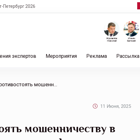
т-Петербург 2026
Журавлев
Ильин
Николай
Евгений
ения экспертов
Мероприятия
Реклама
Рассылка
/ Эффективно противостоять мошенничеству в ОСАГО можно, объединив усилия финансового уполномоченного и страхового сообщества, считает Светлана Максимова
11 Июня, 2025
оять мошенничеству в