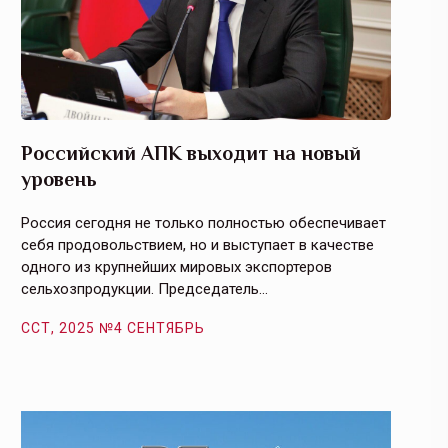
Российский АПК выходит на новый
Агрос
уровень
и кач
Россия сегодня не только полностью обеспечивает
Эффекти
себя продовольствием, но и выступает в качестве
урегули
одного из крупнейших мировых экспортеров
на случ
сельхозпродукции. Председатель…
площаде
ССТ, 2025 №4 СЕНТЯБРЬ
ССТ, 2