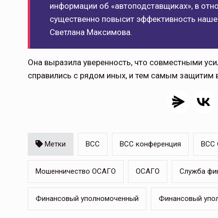
информации об «автоподставщиках», в отн
существенно повысит эффективность нашег
Светлана Максимова.
Она выразила уверенность, что совместными уси
Тамбов — под страховой за
справились с рядом иных, и тем самым защитим 
Тамбовская область — не только
сельскохозяйственный регион с исто
традициями выращивания агрокультур,
рискованного земледелия. Временно
обязанности…
Метки
ВСС
ВСС конференция
ВСС
ССТ, 2025 №4 СЕНТЯБРЬ
Мошенничество ОСАГО
ОСАГО
Служба фи
Финансовый уполномоченный
Финансовый упо