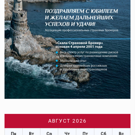
АВГУСТ 2026
Пн
Вт
Ср
Чт
Пт
Сб
Вс