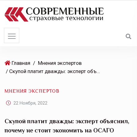
S
k
i
p
t
o
c
o
Главная
/
Мнения экспертов
n
/ Скупой платит дважды: эксперт объяснил, почему не стоит экономить на ОСАГО
t
e
МНЕНИЯ ЭКСПЕРТОВ
n
t
22 Ноября, 2022
Скупой платит дважды: эксперт объяснил,
почему не стоит экономить на ОСАГО