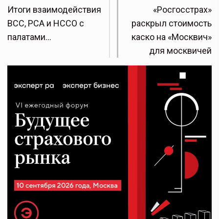
Итоги взаимодействия
«Росгосстрах»
ВСС, РСА и НССО с
раскрыл стоимость
палатами…
каско на «Москвич»
для москвичей