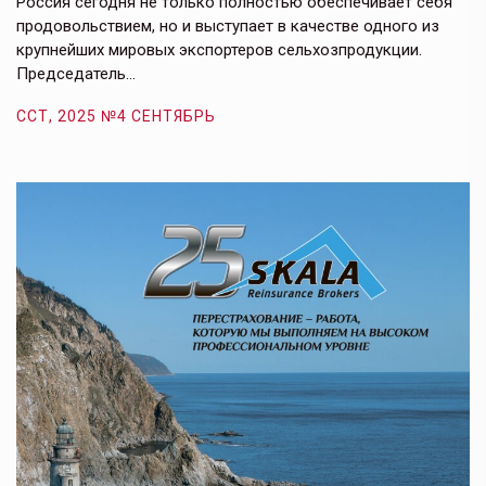
Россия сегодня не только полностью обеспечивает себя
Э
продовольствием, но и выступает в качестве одного из
у
крупнейших мировых экспортеров сельхозпродукции.
п
Председатель…
з
ССТ, 2025 №4 СЕНТЯБРЬ
С