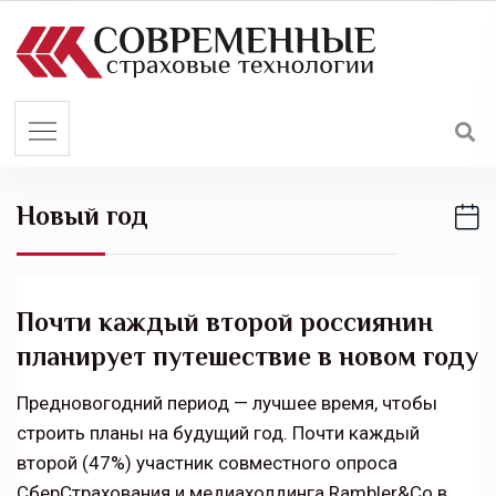
S
k
i
p
t
o
c
Новый год
o
n
t
e
Почти каждый второй россиянин
n
планирует путешествие в новом году
t
Предновогодний период — лучшее время, чтобы
строить планы на будущий год. Почти каждый
второй (47%) участник совместного опроса
СберСтрахования и медиахолдинга Rambler&Co в