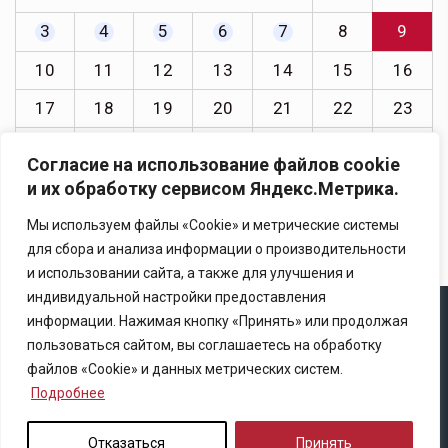
3
4
5
6
7
8
9
10
11
12
13
14
15
16
17
18
19
20
21
22
23
24
25
26
27
28
29
30
Согласие на использование файлов cookie
31
и их обработку сервисом Яндекс.Метрика.
« Июл
Мы используем файлы «Cookie» и метрические системы
для сбора и анализа информации о производительности
и использовании сайта, а также для улучшения и
индивидуальной настройки предоставления
информации. Нажимая кнопку «Принять» или продолжая
Copyright © 2025 Ассоциация «Некоммерческого
пользоваться сайтом, вы соглашаетесь на обработку
партнерство содействия развитию страхового рынка
файлов «Cookie» и данных метрических систем.
«Центр страховой безопасности»
Подробнее
Правила републикации
Отказаться
Принять
Политика конфиденциальности