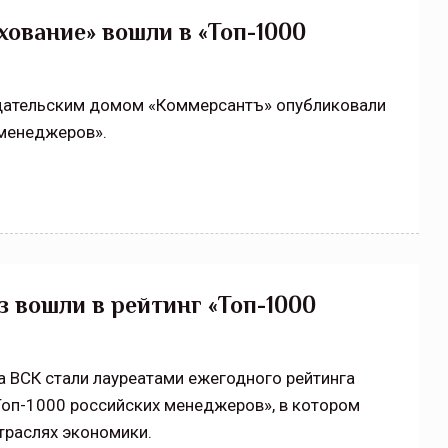
ование» вошли в «Топ-1000
щитой
ОСАГО требует переосмысления
Нормативно-правовое регулирование страхового
дательским домом «Коммерсантъ» опубликовали
рическими
рынка в России является одним из наиболее
 менеджеров».
 но и зона
прогрессивных в мире, однако в отдельных
 исполняющая
областях требует точечной доработки…
ССТ, 2025 №4 СЕНТЯБРЬ
 вошли в рейтинг «Топ-1000
а ВСК стали лауреатами ежегодного рейтинга
оп-1000 российских менеджеров», в котором
траслях экономики.