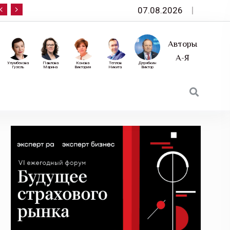
07.08.2026
10 сентября — «Эксперт РА» приглашает на фор
Авторы
А-Я
Улумбекова
Павлова
Конова
Теплов
Дерябкин
Гузель
Марина
Виктория
Никита
Виктор