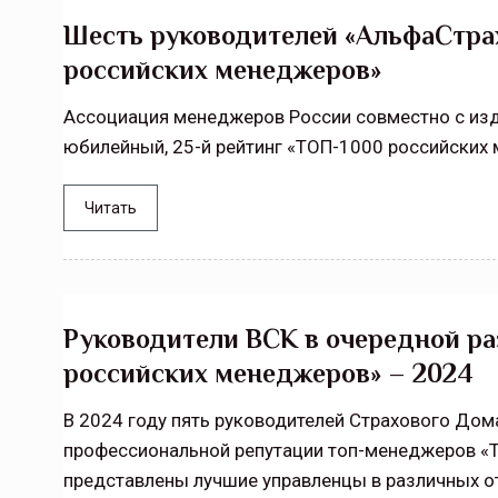
Шесть руководителей «АльфаСтрах
Тамбов — под страховой за
российских менеджеров»
Тамбовская область — не только
Ассоциация менеджеров России совместно с из
сельскохозяйственный регион с исто
юбилейный, 25-й рейтинг «ТОП-1000 российских
традициями выращивания агрокультур,
рискованного земледелия. Временно
обязанности…
Читать
ССТ, 2025 №4 СЕНТЯБРЬ
Руководители ВСК в очередной раз
российских менеджеров» – 2024
В 2024 году пять руководителей Страхового Дом
профессиональной репутации топ-менеджеров «Т
представлены лучшие управленцы в различных о