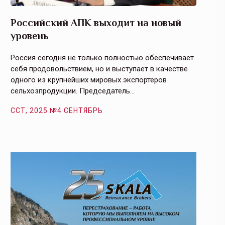
Российский АПК выходит на новый
Агрос
уровень
и кач
Россия сегодня не только полностью обеспечивает
Эффекти
себя продовольствием, но и выступает в качестве
урегули
одного из крупнейших мировых экспортеров
на случ
сельхозпродукции. Председатель…
площаде
ССТ, 2025 №4 СЕНТЯБРЬ
ССТ, 2