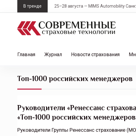
S
В тренде
25–28 августа — MIMS Automobility Санк
k
i
p
t
o
c
Главная
Журнал
Новости страхования
Мн
o
n
t
Топ-1000 российских менеджеров
e
n
t
Руководители «Ренессанс страхова
«Топ-1000 российских менеджеров
Руководители Группы Ренессанс страхование (MO