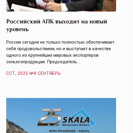
Российский АПК выходит на новый
Агрос
уровень
и кач
Россия сегодня не только полностью обеспечивает
Эффекти
себя продовольствием, но и выступает в качестве
урегули
одного из крупнейших мировых экспортеров
на случ
сельхозпродукции. Председатель…
площаде
ССТ, 2025 №4 СЕНТЯБРЬ
ССТ, 2