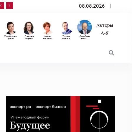
08.08.2026
10 сентября — «Эксперт РА» приглашает на фор
Авторы
А-Я
Улумбекова
Павлова
Конова
Теплов
Дерябкин
Гузель
Марина
Виктория
Никита
Виктор