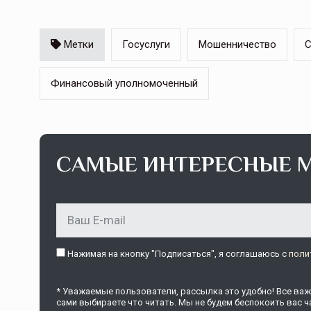
Метки
Госуслуги
Мошенничество
С
Тамбов — под страховой за
Тамбовская область — не только
Финансовый уполномоченный
сельскохозяйственный регион с исто
традициями выращивания агрокультур,
рискованного земледелия. Временно
обязанности…
САМЫЕ ИНТЕРЕСНЫЕ 
ССТ, 2025 №4 СЕНТЯБРЬ
Нажимая на кнопку "Подписаться", я соглашаюсь c
поли
* Уважаемые пользователи, рассылка это удобно! Все важн
сами выбираете что читать. Мы не будем беспокоить вас ча