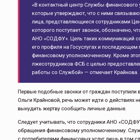
«В контактный центр Службы финансового 
которые утверждают, что с ними связываю
лица, представляющиеся сотрудниками Цент
которого поступает звонок, обозначено, ч
АНО «СОДФУ». Цель таких коммуникаций с
его профиля на Госуслугах и последующем
финансовому уполномоченному. Кроме этого
лжесотрудников ФСБ с целью предоставле
работы со Службой» — отмечает Крайнова.
Первые подобные звонки от граждан поступили в
Ольги Крайновой, речь может идти о действиях 
вынудить жертву сообщить личные данные.
Следует учитывать, что сотрудники АНО «СОДФУ
обращения финансовому уполномоченному. Служ
с потребителями финансовых услуг лишь в том сл