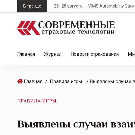
S
В тренде
25–28 августа — MIMS Automobility Санк
k
i
p
t
o
c
Главная
Журнал
Новости страхования
Мн
o
n
t
Главная
/
Правила игры
e
n
t
ПРАВИЛА ИГРЫ
Выявлены случаи взаи