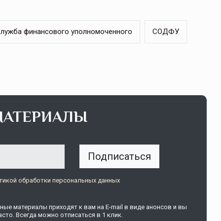
лужба финансового уполномоченного
СОДФУ
щитой
ОСАГО требует переосмысления
Нормативно-правовое регулирование страхового
рическими
рынка в России является одним из наиболее
 но и зона
прогрессивных в мире, однако в отдельных
 исполняющая
областях требует точечной доработки…
ССТ, 2025 №4 СЕНТЯБРЬ
МАТЕРИАЛЫ
Подписаться
тикой обработки персональных данных
ые материалы приходят к вам на E-mail в виде анонсов и вы
сто. Всегда можно отписаться в 1 клик.