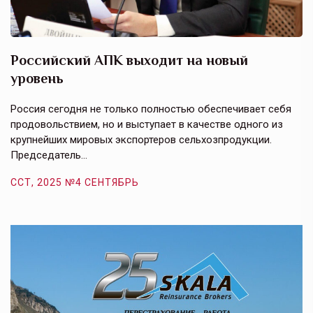
Российский АПК выходит на новый
А
уровень
к
в
е,
Россия сегодня не только полностью обеспечивает себя
Э
продовольствием, но и выступает в качестве одного из
у
крупнейших мировых экспортеров сельхозпродукции.
п
Председатель…
з
ССТ, 2025 №4 СЕНТЯБРЬ
С