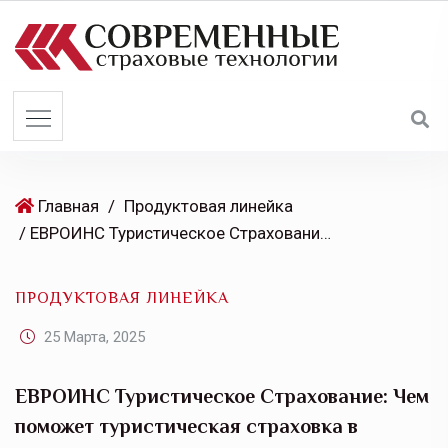
S
k
i
p
t
o
c
o
Главная
/
Продуктовая линейка
n
/ ЕВРОИНС Туристическое Страхование: Чем поможет туристическая страховка в путешествии по России
t
e
ПРОДУКТОВАЯ ЛИНЕЙКА
n
t
25 Марта, 2025
ЕВРОИНС Туристическое Страхование: Чем
поможет туристическая страховка в