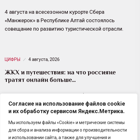
4 августа на всесезонном курорте Сбера
«Манжерок» в Республике Алтай состоялось
совещание по развитию туристической отрасли.
ЦИФРЫ
4 августа, 2026
ЖКХ и путешествия: на что россияне
тратят онлайн больше…
Магазин приложений RuStore и финансовый
Согласие на использование файлов cookie
маркетплейс Сравни выяснили, как россияне
и их обработку сервисом Яндекс.Метрика.
оплачивают товары и услуги онлайн.
Мы используем файлы «Cookie» и метрические системы
для сбора и анализа информации о производительности
и использовании сайта, а также для улучшения и