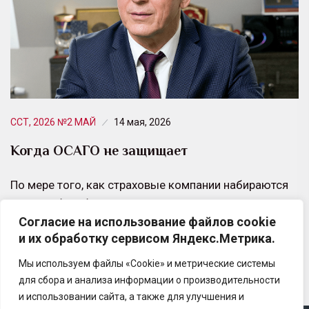
ССТ, 2026 №2 МАЙ
14 мая, 2026
Когда ОСАГО не защищает
По мере того, как страховые компании набираются
опыта в борьбе с автоюристами, последние
Согласие на использование файлов cookie
находятся в поисках новых источников легких денег.
и их обработку сервисом Яндекс.Метрика.
Одним…
Мы используем файлы «Cookie» и метрические системы
для сбора и анализа информации о производительности
и использовании сайта, а также для улучшения и