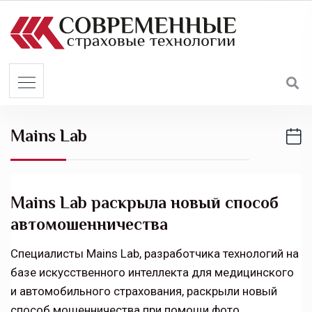
S
k
i
p
t
o
c
Mains Lab
o
n
t
e
Mains Lab раскрыла новый способ
n
автомошенничества
t
Специалисты Mains Lab, разработчика технологий на
базе искусственного интеллекта для медицинского
и автомобильного страхования, раскрыли новый
способ мошенничества при помощи фото