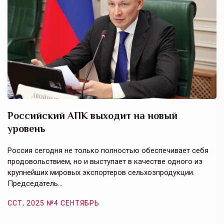
Российский АПК выходит на новый
А
уровень
к
в
е,
Россия сегодня не только полностью обеспечивает себя
Э
продовольствием, но и выступает в качестве одного из
у
крупнейших мировых экспортеров сельхозпродукции.
п
Председатель…
з
ССТ, 2025 №4 СЕНТЯБРЬ
С