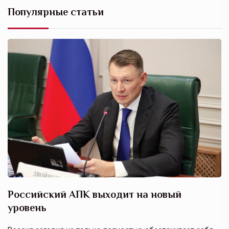
Популярные статьи
Российский АПК выходит на новый
А
уровень
к
в
е,