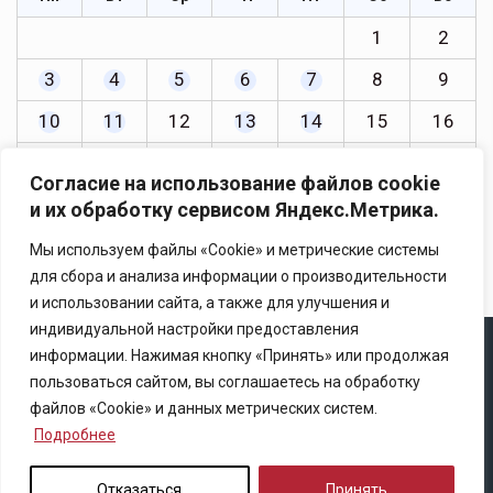
1
2
3
4
5
6
7
8
9
10
11
12
13
14
15
16
17
18
19
20
21
22
23
Согласие на использование файлов cookie
24
25
26
27
28
29
30
и их обработку сервисом Яндекс.Метрика.
« Май
Июл »
Мы используем файлы «Cookie» и метрические системы
для сбора и анализа информации о производительности
и использовании сайта, а также для улучшения и
индивидуальной настройки предоставления
информации. Нажимая кнопку «Принять» или продолжая
Copyright © 2025 Ассоциация «Некоммерческого
пользоваться сайтом, вы соглашаетесь на обработку
партнерство содействия развитию страхового рынка
файлов «Cookie» и данных метрических систем.
«Центр страховой безопасности»
Подробнее
Правила републикации
Отказаться
Принять