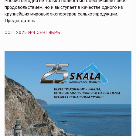
Россия сегодня не только полностью обеспечивает себя
Э
продовольствием, но и выступает в качестве одного из
у
крупнейших мировых экспортеров сельхозпродукции.
п
Председатель…
з
ССТ, 2025 №4 СЕНТЯБРЬ
С