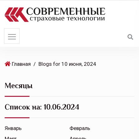
S
k
i
p
t
o
c
o
Главная
/
Blogs for 10 июня, 2024
n
t
Месяцы
e
n
t
Список на:
10.06.2024
Январь
Февраль
Март
Апрель