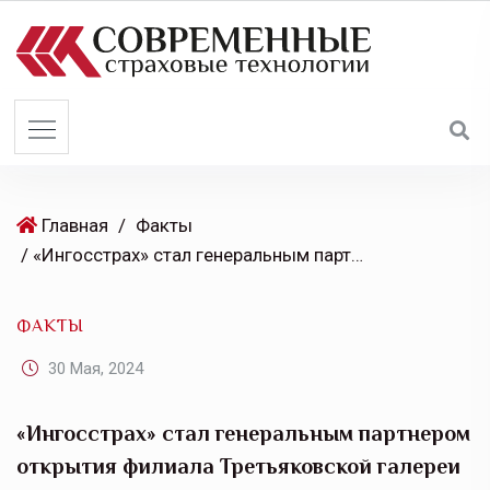
S
k
i
p
t
o
c
o
Главная
/
Факты
n
/ «Ингосстрах» стал генеральным партнером открытия филиала Третьяковской галереи в Самаре
t
e
ФАКТЫ
n
t
30 Мая, 2024
«Ингосстрах» стал генеральным партнером
открытия филиала Третьяковской галереи