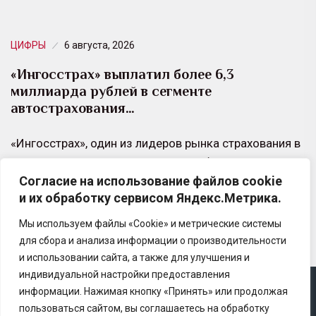
ЦИФРЫ
6 августа, 2026
«Ингосстрах» выплатил более 6,3
миллиарда рублей в сегменте
автострахования…
«Ингосстрах», один из лидеров рынка страхования в
России, выплатил своим клиентам более 6,3
Согласие на использование файлов cookie
миллиарда рублей в сегменте автострахования за
и их обработку сервисом Яндекс.Метрика.
период 20…
Мы используем файлы «Cookie» и метрические системы
для сбора и анализа информации о производительности
и использовании сайта, а также для улучшения и
индивидуальной настройки предоставления
информации. Нажимая кнопку «Принять» или продолжая
Copyright © 2025 Ассоциация «Некоммерческого
пользоваться сайтом, вы соглашаетесь на обработку
партнерство содействия развитию страхового рынка