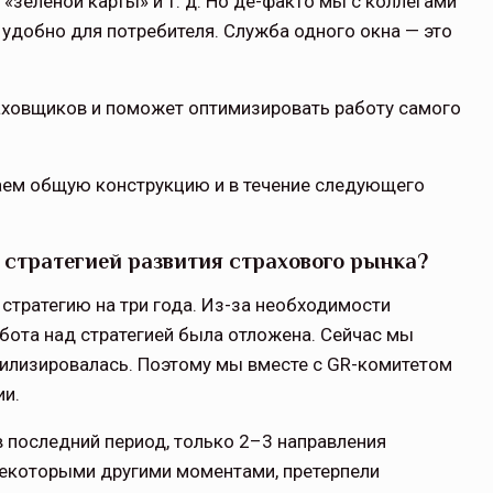
зеленой карты» и т. д. Но де-факто мы с коллегами
удобно для потреби­теля. Служба одного окна — это
щитой
ОСАГО требует переосмысления
раховщиков и поможет оптимизиро­вать работу самого
Нормативно-правовое регулирование страхового
рическими
рынка в России является одним из наиболее
 но и зона
прогрессивных в мире, однако в отдельных
аем общую конструкцию и в те­чение следующего
 исполняющая
областях требует точечной доработки…
ССТ, 2025 №4 СЕНТЯБРЬ
 стратегией развития страхового рынка?
стратегию на три года. Из-за необ­ходимости
бота над стратегией была отложена. Сейчас мы
билизиро­валась. Поэтому мы вместе с GR-комитетом
ии.
в последний период, только 2–3 направления
некоторыми дру­гими моментами, претерпели