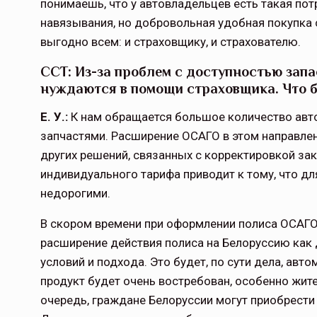
понимаешь, что у автовладельцев есть такая пот
навязывания, но добровольная удобная покупка 
выгодно всем: и стра­ховщику, и страхователю.
ССТ: Из-за проблем с доступностью зап
нуждаются в помощи страховщика. Что б
Е. У.:
К нам обращается большое коли­чество авт
запчастями. Расширение ОСАГО в этом направлени
других решений, связанных с корректировкой за
индивидуального тарифа приводит к тому, что д
недорогими.
В скором времени при оформлении поли­са ОСАГО
расширение действия полиса на Белоруссию как
условий и подхо­да. Это будет, по сути дела, ав
продукт будет очень востребован, особенно жите
очередь, граждане Белоруссии могут приобрести 