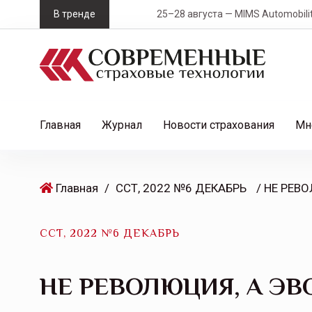
S
В тренде
25–28 августа — MIMS Automobility Санк
k
i
p
t
o
c
Главная
Журнал
Новости страхования
Мн
o
n
t
Главная
/
ССТ, 2022 №6 ДЕКАБРЬ
/ НЕ РЕВ
e
n
t
ССТ, 2022 №6 ДЕКАБРЬ
НЕ РЕВОЛЮЦИЯ, А Э