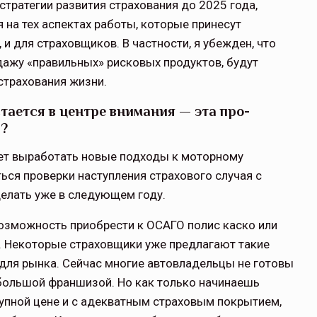
тра­тегии развития страхования до 2025 года,
 на тех аспектах работы, которые принесут
и для страховщиков. В частности, я убежден, что
дажу «правильных» рисковых продуктов, будут
страхования жизни.
тается в центре внимания — эта про­
и?
лет выработать новые подходы к мо­торному
ся проверки наступления страхового случая с
лать уже в сле­дующем году.
возможность приобрести к ОСАГО полис каско или
 Некоторые стра­ховщики уже предлагают такие
 для рынка. Сейчас многие автовладель­цы не готовы
 большой франши­зой. Но как только начинаешь
пной цене и с адекватным страховым покрыти­ем,