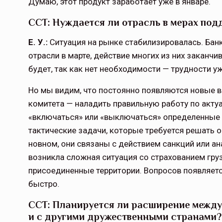
Думаю, этот продукт заработает уже в январе.
ССТ: Нуждается ли отрасль в мерах по
Е. У.:
Ситуация на рынке стабилизиро­валась. Ба
отрасли в марте, дей­ствие многих из них заканчи
будет, так как нет необходимости — трудности у
Но мы видим, что постоянно появляются новые 
комитета — наладить правиль­ную работу по акт
«включаться» или «выключаться» определенные м
тактические задачи, которые требуется решать о
новном, они связаны с действием санкций или ан
возникла сложная ситуация со страхованием груз
присоединенные территории. Вопросов появляетс
быстро.
ССТ: Планируется ли расширение меж­д
и с другими дружественными странами? 