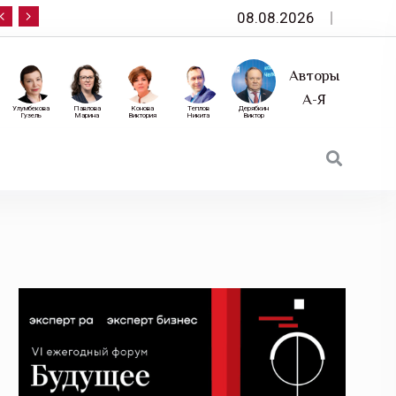
08.08.2026
10 сентября — «Эксперт РА» приглашает на фор
Авторы
А-Я
Улумбекова
Павлова
Конова
Теплов
Дерябкин
Гузель
Марина
Виктория
Никита
Виктор