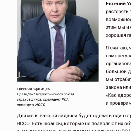
Евгений 
растерять 
возможно­
этим мы и 
хорошая п
Я считаю, 
саморегул
организова
большой д
мы отраба
закона или
Евгений Уфимцев
Президент Всероссийского союза
«Как здоро
страховщиков, президент РСА,
и провери
президент НССО
Для меня важной задачей будет сделать один стр
НССО. Есть нюансы, которые не позволяют их об