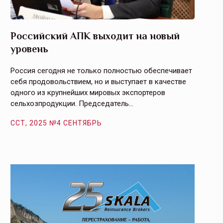
Российский АПК выходит на новый
Агрос
уровень
и кач
Россия сегодня не только полностью обеспечивает
Эффекти
себя продовольствием, но и выступает в качестве
урегули
одного из крупнейших мировых экспортеров
на случ
сельхозпродукции. Председатель…
площаде
ССТ, 2025 №4 СЕНТЯБРЬ
ССТ, 2