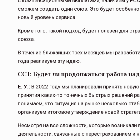
с компенсационными выплатами, наличием у РСА «
сможем создать один союз. Это будет особенно 
новый уровень сервиса.
Тамбов — под страховой за
Кроме того, такой подход будет полезен для ст
Тамбовская область — не только
союза.
сельскохозяйственный регион с исто
традициями выращивания агрокультур,
В течение ближайших трех месяцев мы разработ
рискованного земледелия. Временно
года реализуем эту идею.
обязанности…
ССТ: Будет ли продолжаться работа над
ССТ, 2025 №4 СЕНТЯБРЬ
Е. У.:
В 2022 году мы планировали принять новую 
принятия каких-то точечных быстрых решений ра
понимаем, что ситуация на рынке несколько ста
организуем итоговое утверждение новой стратег
Несмотря на все сложности, которые возникали 
деятельности, связанные с перестрахованием и 