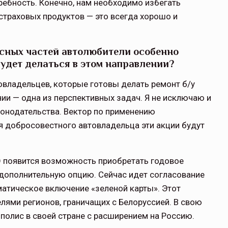
ребность. Конечно, нам необходи­мо избегать
страховых продуктов — это всегда хорошо и
асных частей автолюбители особенно
удет делаться в этом направлении?
овладельцев, которые готовы делать ремонт б/у
и — одна из пер­спективных задач. Я не исключаю и
конодательства. Вектор по применению
ля добросовестного автовладельца эти акции будут
 появится возможность приобре­тать годовое
 дополнительную опцию. Сейчас идет согласование
томатическое включение «зеленой карты». Этот
­лями регионов, граничащих с Белоруссией. В свою
полис в своей стране с расши­рением на Россию.