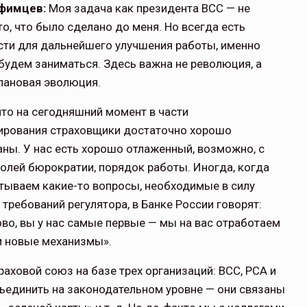
Уфимцев:
Моя задача как пре­зидента ВСС — не
то, что было сделано до меня. Но всегда есть
сти для дальнейшего улучшения работы, именно
будем заниматься. Здесь важна не революция, а
лановая эволюция.
что на сегодняшний момент в части
ирования страховщики достаточно хорошо
ны. У нас есть хорошо отлаженный, возможно, с
олей бюрократии, порядок работы. Иногда, когда
тываем какие-то вопросы, необходимые в силу
 требований регулятора, в Бан­ке России говорят:
во, вы у нас самые первые — мы на вас отработаем
м новые механизмы».
аховой союз на базе трех органи­заций: ВСС, РСА и
ъединить на законодательном уровне — они связаны