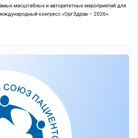
 самых масштабных и авторитетных мероприятий для
щитой
ОСАГО требует переосмысления
международный конгресс «ОргЗдрав – 2026».
Нормативно-правовое регулирование страхового
рическими
рынка в России является одним из наиболее
 но и зона
прогрессивных в мире, однако в отдельных
 исполняющая
областях требует точечной доработки…
ССТ, 2025 №4 СЕНТЯБРЬ