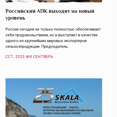
Российский АПК выходит на новый
Агрос
уровень
и кач
Россия сегодня не только полностью обеспечивает
Эффекти
себя продовольствием, но и выступает в качестве
урегули
одного из крупнейших мировых экспортеров
на случ
сельхозпродукции. Председатель…
площаде
ССТ, 2025 №4 СЕНТЯБРЬ
ССТ, 2