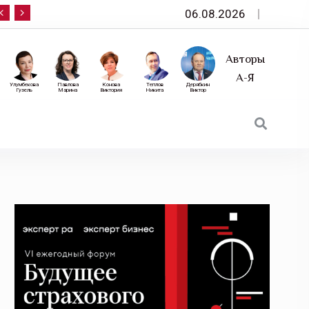
06.08.2026
10 сентября — «Эксперт РА» приглашает на фор
Авторы
А-Я
Улумбекова
Павлова
Конова
Теплов
Дерябкин
Гузель
Марина
Виктория
Никита
Виктор