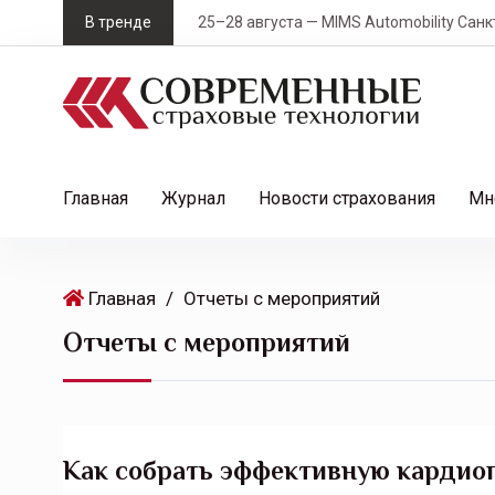
S
В тренде
25–28 августа — MIMS Automobility Санк
k
i
p
t
o
c
Главная
Журнал
Новости страхования
Мн
o
n
t
Главная
/
Отчеты с мероприятий
e
Отчеты с мероприятий
n
t
Как собрать эффективную кардио