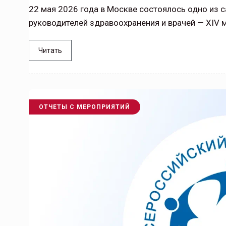
22 мая 2026 года в Москве состоялось одно из
Тамбов — под страховой за
руководителей здравоохранения и врачей — XIV 
Тамбовская область — не только
Читать
сельскохозяйственный регион с исто
традициями выращивания агрокультур,
рискованного земледелия. Временно
обязанности…
ОТЧЕТЫ С МЕРОПРИЯТИЙ
ССТ, 2025 №4 СЕНТЯБРЬ