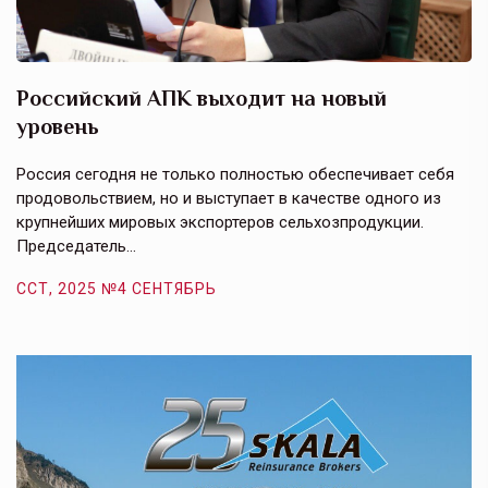
Российский АПК выходит на новый
А
уровень
к
в
е,
Россия сегодня не только полностью обеспечивает себя
Э
продовольствием, но и выступает в качестве одного из
у
крупнейших мировых экспортеров сельхозпродукции.
п
Председатель…
з
ССТ, 2025 №4 СЕНТЯБРЬ
С