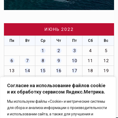
ИЮНЬ 2022
Пн
Вт
Ср
Чт
Пт
Сб
Вс
1
2
3
4
5
6
7
8
9
10
11
12
13
14
15
16
17
18
19
20
21
22
23
24
25
26
Согласие на использование файлов cookie
27
28
29
30
и их обработку сервисом Яндекс.Метрика.
« Май
Июл »
Мы используем файлы «Cookie» и метрические системы
для сбора и анализа информации о производительности
и использовании сайта, а также для улучшения и