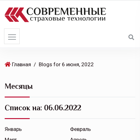
S
k
i
p
t
o
c
o
Главная
/
Blogs for 6 июня, 2022
n
t
Месяцы
e
n
t
Список на:
06.06.2022
Январь
Февраль
Март
Апрель