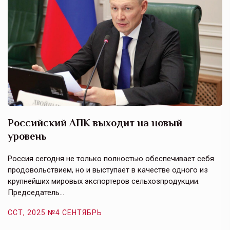
Российский АПК выходит на новый
А
уровень
к
в
е,
Россия сегодня не только полностью обеспечивает себя
Э
продовольствием, но и выступает в качестве одного из
у
крупнейших мировых экспортеров сельхозпродукции.
п
Председатель…
з
ССТ, 2025 №4 СЕНТЯБРЬ
С