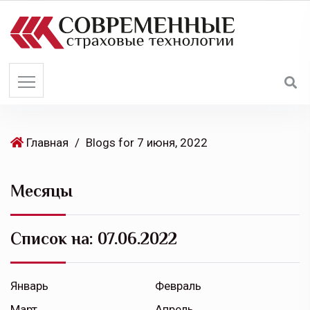
S
k
i
p
t
o
c
o
Главная
/
Blogs for 7 июня, 2022
n
t
Месяцы
e
n
t
Список на:
07.06.2022
Январь
Февраль
Март
Апрель