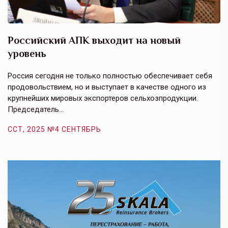
Российский АПК выходит на новый
А
уровень
к
в
е,
Россия сегодня не только полностью обеспечивает себя
Э
продовольствием, но и выступает в качестве одного из
у
крупнейших мировых экспортеров сельхозпродукции.
п
Председатель…
з
ССТ, 2025 №4 СЕНТЯБРЬ
С