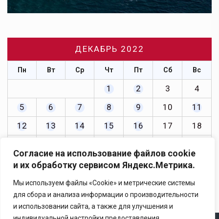
ДЕКАБРЬ 2022
Пн
Вт
Ср
Чт
Пт
Сб
Вс
1
2
3
4
5
6
7
8
9
10
11
12
13
14
15
16
17
18
19
20
21
22
23
24
25
Согласие на использование файлов cookie
26
27
28
29
30
31
и их обработку сервисом Яндекс.Метрика.
« Ноя
Янв »
Мы используем файлы «Cookie» и метрические системы
для сбора и анализа информации о производительности
и использовании сайта, а также для улучшения и
индивидуальной настройки предоставления