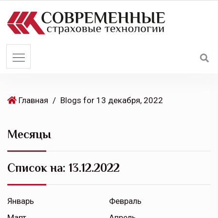
S
k
i
p
t
o
c
o
Главная
/
Blogs for 13 декабря, 2022
n
t
Месяцы
e
n
t
Список на:
13.12.2022
Январь
Февраль
Март
Апрель