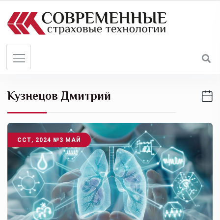
S
k
i
p
t
o
c
Кузнецов Дмитрий
o
n
t
e
ССТ, 2024 №3 МАЙ
n
t