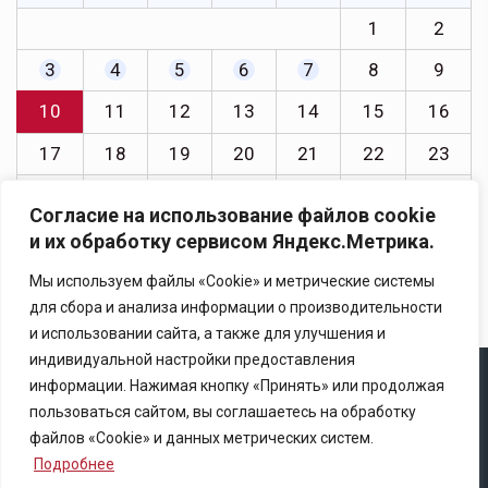
1
2
3
4
5
6
7
8
9
10
11
12
13
14
15
16
17
18
19
20
21
22
23
24
25
26
27
28
29
30
Согласие на использование файлов cookie
31
и их обработку сервисом Яндекс.Метрика.
« Июл
Мы используем файлы «Cookie» и метрические системы
для сбора и анализа информации о производительности
и использовании сайта, а также для улучшения и
индивидуальной настройки предоставления
информации. Нажимая кнопку «Принять» или продолжая
Copyright © 2025 Ассоциация «Некоммерческого
пользоваться сайтом, вы соглашаетесь на обработку
партнерство содействия развитию страхового рынка
файлов «Cookie» и данных метрических систем.
«Центр страховой безопасности»
Подробнее