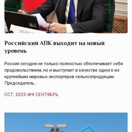
Российский АПК выходит на новый
А
уровень
к
в
е,
Россия сегодня не только полностью обеспечивает себя
Э
продовольствием, но и выступает в качестве одного из
у
крупнейших мировых экспортеров сельхозпродукции.
п
Председатель…
з
ССТ, 2025 №4 СЕНТЯБРЬ
С