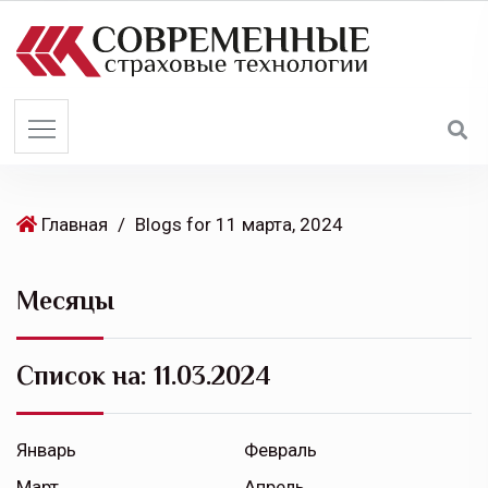
S
k
i
p
t
o
c
o
Главная
/
Blogs for 11 марта, 2024
n
t
Месяцы
e
n
t
Список на:
11.03.2024
Январь
Февраль
Март
Апрель