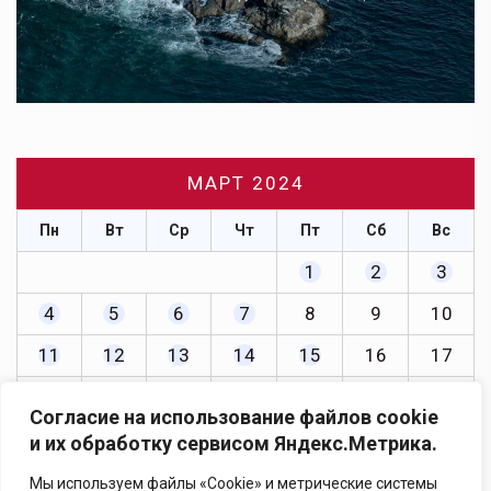
МАРТ 2024
Пн
Вт
Ср
Чт
Пт
Сб
Вс
1
2
3
4
5
6
7
8
9
10
11
12
13
14
15
16
17
18
19
20
21
22
23
24
Согласие на использование файлов cookie
25
26
27
28
29
30
31
и их обработку сервисом Яндекс.Метрика.
« Фев
Апр »
Мы используем файлы «Cookie» и метрические системы