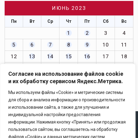
ИЮНЬ 2023
Пн
Вт
Ср
Чт
Пт
Сб
Вс
1
2
3
4
5
6
7
8
9
10
11
12
13
14
15
16
17
18
19
20
21
22
23
24
25
Согласие на использование файлов cookie
26
27
28
29
30
и их обработку сервисом Яндекс.Метрика.
« Май
Июл »
Мы используем файлы «Cookie» и метрические системы
для сбора и анализа информации о производительности
и использовании сайта, а также для улучшения и
индивидуальной настройки предоставления
информации. Нажимая кнопку «Принять» или продолжая
Copyright © 2025 Ассоциация «Некоммерческого
пользоваться сайтом, вы соглашаетесь на обработку
партнерство содействия развитию страхового рынка
файлов «Cookie» и данных метрических систем.