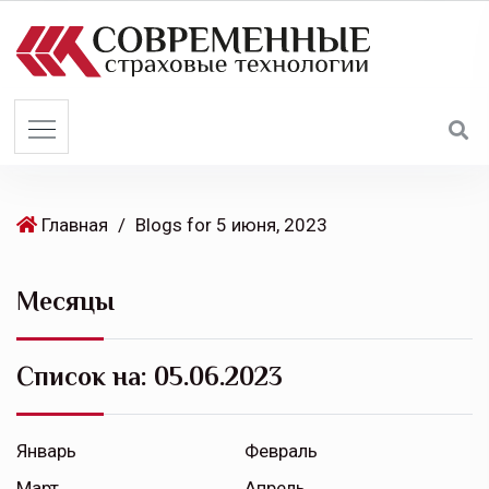
S
k
i
p
t
o
c
o
Главная
/
Blogs for 5 июня, 2023
n
t
Месяцы
e
n
t
Список на:
05.06.2023
Январь
Февраль
Март
Апрель