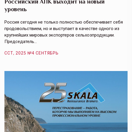
Российский АПК выходит на новый
А
уровень
к
в
е,
Россия сегодня не только полностью обеспечивает себя
Э
продовольствием, но и выступает в качестве одного из
у
крупнейших мировых экспортеров сельхозпродукции.
п
Председатель…
з
ССТ, 2025 №4 СЕНТЯБРЬ
С